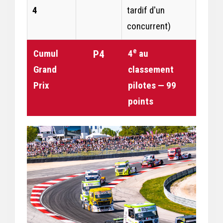
4
tardif d'un
concurrent)
e
Cumul
4
au
P4
Grand
classement
Prix
pilotes — 99
points