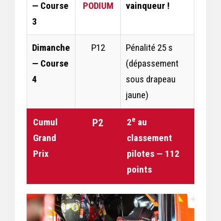
— Course
PODIUM
vainqueur !
3
Dimanche
P12
Pénalité 25 s
— Course
(dépassement
4
sous drapeau
jaune)
e
Cumul
2
au
P2
Grand
classement
Prix
pilotes — 112
points