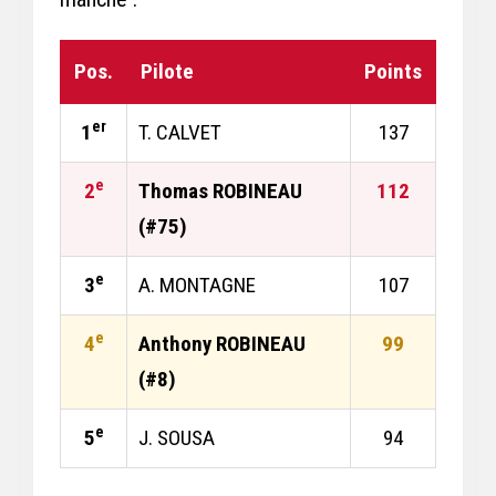
Pos.
Pilote
Points
er
1
T. CALVET
137
e
2
Thomas ROBINEAU
112
(#75)
e
3
A. MONTAGNE
107
e
4
Anthony ROBINEAU
99
(#8)
e
5
J. SOUSA
94