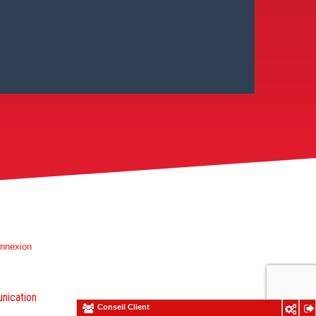
nnexion
ication
Conseil Client