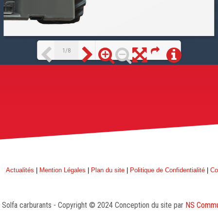
1/8
Loading PDF 42% ...
Actualités
|
Mention Légales
|
Plan du site
|
Politique de Confidentialité
|
Co
Solfa carburants - Copyright © 2024 Conception du site par
NS Commun